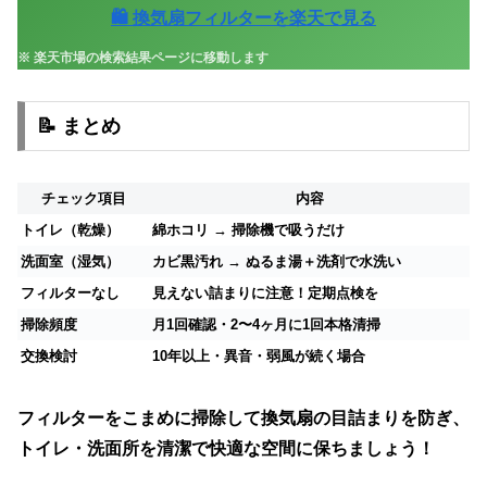
🛍 換気扇フィルターを楽天で見る
※ 楽天市場の検索結果ページに移動します
📝 まとめ
チェック項目
内容
トイレ（乾燥）
綿ホコリ → 掃除機で吸うだけ
洗面室（湿気）
カビ黒汚れ → ぬるま湯＋洗剤で水洗い
フィルターなし
見えない詰まりに注意！定期点検を
掃除頻度
月1回確認・2〜4ヶ月に1回本格清掃
交換検討
10年以上・異音・弱風が続く場合
フィルターをこまめに掃除して換気扇の目詰まりを防ぎ、
トイレ・洗面所を
清潔で快適な空間
に保ちましょう！