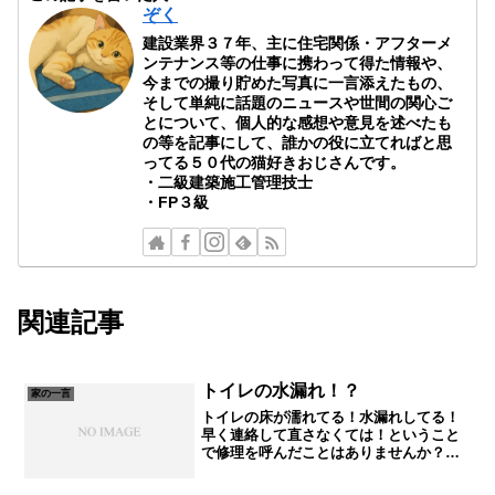
ぞく
建設業界３７年、主に住宅関係・アフターメ
ンテナンス等の仕事に携わって得た情報や、
今までの撮り貯めた写真に一言添えたもの、
そして単純に話題のニュースや世間の関心ご
とについて、個人的な感想や意見を述べたも
の等を記事にして、誰かの役に立てればと思
ってる５０代の猫好きおじさんです。
・二級建築施工管理技士
・FP３級
関連記事
トイレの水漏れ！？
家の一言
トイレの床が濡れてる！水漏れしてる！
早く連絡して直さなくては！ということ
で修理を呼んだことはありませんか？ト
イレの床が濡れてると水漏れを疑います
が、実は水漏れ以外の要因もあるのであ