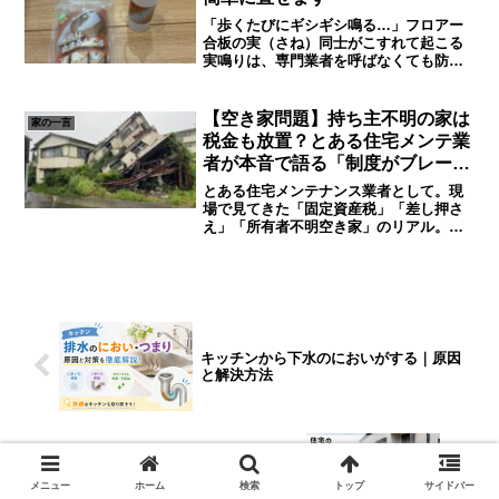
「歩くたびにギシギシ鳴る…」フロアー
合板の実（さね）同士がこすれて起こる
実鳴りは、専門業者を呼ばなくても防止
剤ひとつで対処できます。この記事では
DIYで実鳴りを止める手順を実際の写真と
ともに解説します。実鳴りとは？フロア
【空き家問題】持ち主不明の家は
家の一言
ー合板の板と板をつな...
税金も放置？とある住宅メンテ業
者が本音で語る「制度がブレー
キ」論──もし私が総理大臣だっ
とある住宅メンテナンス業者として。現
たら…
場で見てきた「固定資産税」「差し押さ
え」「所有者不明空き家」のリアル。結
論：空き家は「人の怠慢」ではなく、仕
組みの怠慢で増えます。私は毎日のよう
に朽ちた住宅、危険なブロック塀、越境
する雑草、近隣クレームの...
キッチンから下水のにおいがする｜原因
と解決方法
【外構工事を別途発注する方へ】後悔し
ないために知っておきたい5つの注意点
メニュー
ホーム
検索
トップ
サイドバー