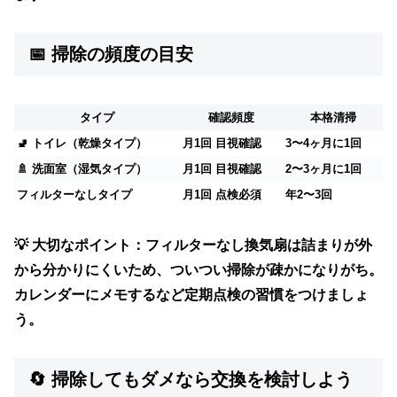
📅 掃除の頻度の目安
タイプ
確認頻度
本格清掃
🚽 トイレ（乾燥タイプ）
月1回 目視確認
3〜4ヶ月に1回
🚿 洗面室（湿気タイプ）
月1回 目視確認
2〜3ヶ月に1回
フィルターなしタイプ
月1回 点検必須
年2〜3回
💡
大切なポイント：
フィルターなし換気扇は詰まりが外
から分かりにくいため、
ついつい掃除が疎かになりがち。
カレンダーにメモするなど定期点検の習慣をつけましょ
う。
🔄 掃除してもダメなら交換を検討しよう