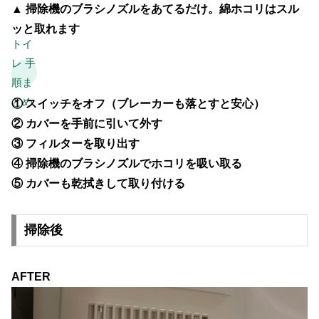
▲ 掃除機のブラシノズルをあてるだけ。綿ホコリはスル
ッと取れます
トイ
レ 手
順ま
とめ
① スイッチをオフ（ブレーカーも落とすと安心）
② カバーを手前に引いて外す
③ フィルターを取り出す
④
掃除機のブラシノズルでホコリを吸い取る
⑤ カバーも乾拭きして取り付ける
掃除後
AFTER