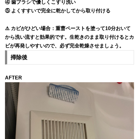
④ 歯ブラシで優しくこすり洗い
⑤ よくすすいで
完全に乾かしてから
取り付ける
⚠️
カビがひどい場合：
重曹ペーストを塗って10分おいて
から洗い流すと効果的です。生乾きのまま取り付けるとカ
ビが再発しやすいので、必ず完全乾燥させましょう。
掃除後
AFTER