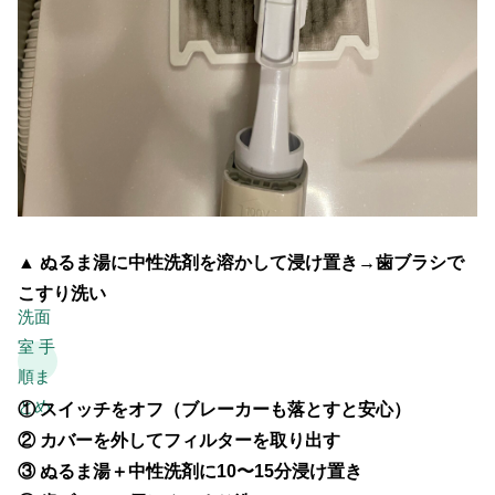
▲ ぬるま湯に中性洗剤を溶かして浸け置き→歯ブラシで
こすり洗い
洗面
室 手
順ま
とめ
① スイッチをオフ（ブレーカーも落とすと安心）
② カバーを外してフィルターを取り出す
③
ぬるま湯＋中性洗剤に10〜15分浸け置き