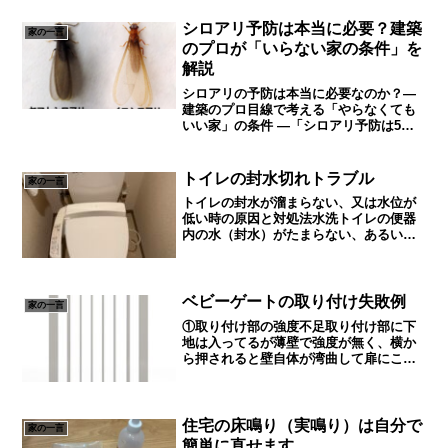
る程度原因を絞り込むと修理が必要ない
場合もあります。トイレの...
シロアリ予防は本当に必要？建築
家の一言
のプロが「いらない家の条件」を
解説
シロアリの予防は本当に必要なのか？―
建築のプロ目線で考える「やらなくても
いい家」の条件 ―「シロアリ予防は5年
ごとに必ずやりましょう」住宅業界で
は、当たり前のように言われています。
しかし、建物の構造・管理状況・立地条
トイレの封水切れトラブル
家の一言
件を正しく理解すると、...
トイレの封水が溜まらない、又は水位が
低い時の原因と対処法水洗トイレの便器
内の水（封水）がたまらない、あるいは
水位が異常に低い場合、「あれ？」と不
安になりますよね。このような症状は、
排水管の詰まりや異常が原因のことが多
いです。この記事では、そ...
ベビーゲートの取り付け失敗例
家の一言
①取り付け部の強度不足取り付け部に下
地は入ってるが薄壁で強度が無く、横か
ら押されると壁自体が湾曲して扉にこす
れる。下地のない場所で突っ張ると壁に
穴が開く場合があります。➁取り外し時
に仕上げ材の剥離取り付け部にずれ止め
で両面テープや粘着剤等が...
住宅の床鳴り（実鳴り）は自分で
家の一言
簡単に直せます