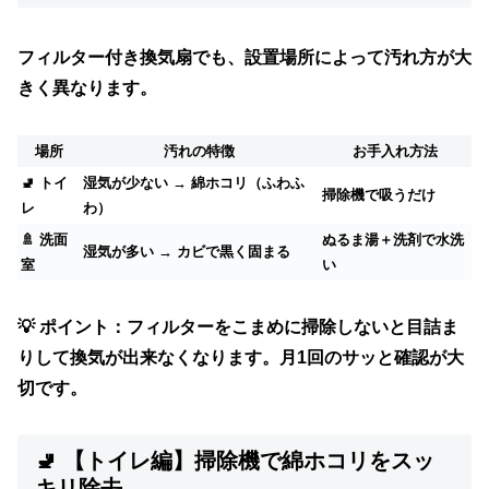
フィルター付き換気扇でも、
設置場所によって汚れ方が大
きく異なります。
場所
汚れの特徴
お手入れ方法
🚽 トイ
湿気が少ない → 綿ホコリ（ふわふ
掃除機で吸うだけ
レ
わ）
🚿 洗面
ぬるま湯＋洗剤で水洗
湿気が多い → カビで黒く固まる
室
い
💡
ポイント：
フィルターをこまめに掃除しないと目詰ま
りして換気が出来なくなります。月1回のサッと確認が大
切です。
🚽 【トイレ編】掃除機で綿ホコリをスッ
キリ除去