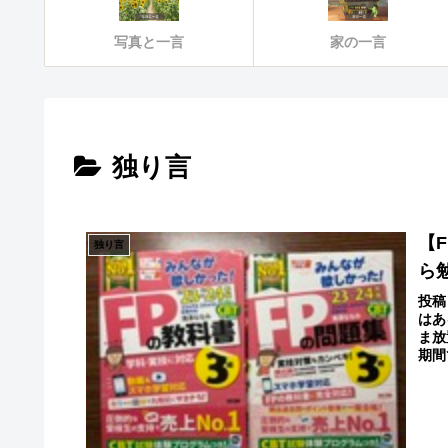
写真と一言
家の一言
独り言
【
独り言
ら
投稿
はあ
ま放
期間