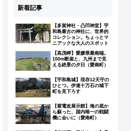
新着記事
【多賀神社・凸凹神堂】宇
和島最古の神社に、世界的
コレクション。ちょっとマ
ニアックな大人のスポット
【高茂岬】愛媛県最南端。
100m断崖と、九州まで見
える絶景の夕日（愛南町）
【宇和島城】現存12天守の
ひとつ。伊達十万石の城下
町を見下ろす
【紫電改展示館】海の底か
ら蘇った、国内唯一の戦闘
機に会いに（愛南町）