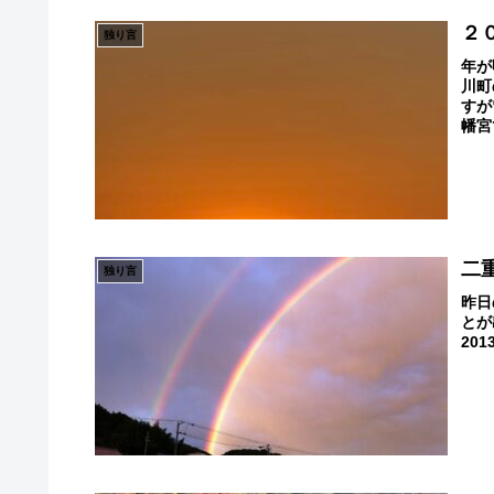
２
独り言
年が
川町
すが
幡宮
二
独り言
昨日
とが
20