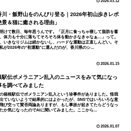
2026.03.12
香川・飯野山をのんびり登る｜2026年初山歩きレポ
絶景＆猫に癒される理由」
明けて数日、毎年思うんです。「正月に食っちゃ寝して脂肪を蓄
、体力も十分に落ちてそろそろ体を動かさなきゃなぁ…」って。
、いきなりジムは続かないし、ハードな運動は正直しんどい。そ
私が2026年の“初運動”に選んだのが、香川県のシ...
2026.01.15
根駅伝ポメラニアン乱入のニュースをみて気になっ
事を調べてみました
の箱根駅伝でポメラニアン乱入という珍事件がありました。怪我
出ていないようで結果的にはよかったが、SNSではいろいろな意
飛び交って賛否両論ありますが、もし事故が起きてたらどうなっ
たか気になったのでAIに聞いてみました。ここから...
2026.01.07