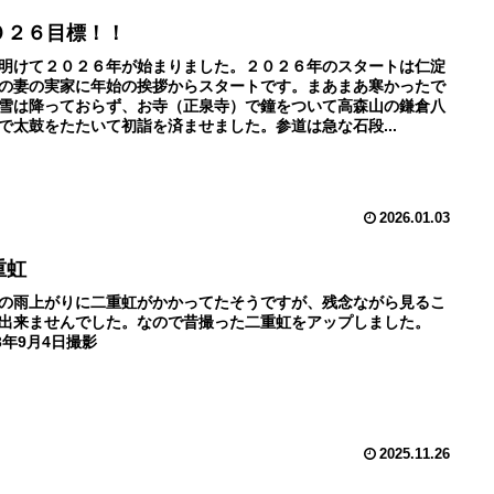
０２６目標！！
明けて２０２６年が始まりました。２０２６年のスタートは仁淀
の妻の実家に年始の挨拶からスタートです。まあまあ寒かったで
雪は降っておらず、お寺（正泉寺）で鐘をついて高森山の鎌倉八
で太鼓をたたいて初詣を済ませました。参道は急な石段...
2026.01.03
重虹
の雨上がりに二重虹がかかってたそうですが、残念ながら見るこ
出来ませんでした。なので昔撮った二重虹をアップしました。
13年9月4日撮影
2025.11.26