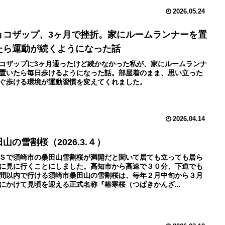
2026.05.24
ョコザップ、3ヶ月で挫折。家にルームランナーを置
たら運動が続くようになった話
コザップに3ヶ月通ったけど続かなかった私が、家にルームランナ
置いたら毎日歩けるようになった話。部屋着のまま、思い立った
ぐ歩ける環境が運動習慣を変えてくれました。
2026.04.14
山の雪割桜（2026.3.４）
Ｓで須崎市の桑田山雪割桜が満開だと聞いて居ても立っても居ら
に見に行くことにしました。高知市から高速で３０分、下道でも
間以内で行ける須崎市桑田山の雪割桜は、毎年２月中旬から３月
にかけて見頃を迎える正式名称『椿寒桜（つばきかんざ...