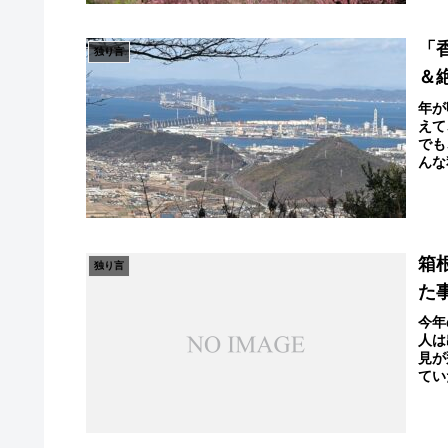
「
独り言
＆
年が
えて
でも
んな
箱
独り言
た
今年
人は
見が
てい