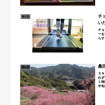
チ
独り言
い
チョ
ーを
らす
桑田
独り言
ＳＮ
れず
１時
中旬