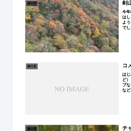
剣
独り言
今年
はし
よう
でし
コ
独り言
はじ
ど）
プな
など
チ
独り言