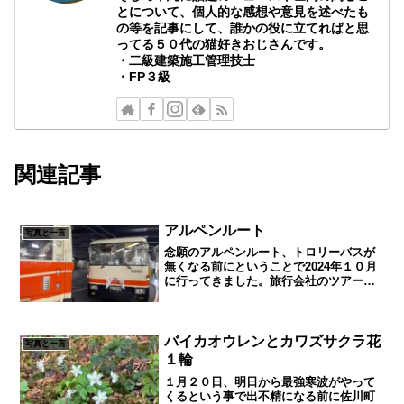
とについて、個人的な感想や意見を述べたも
の等を記事にして、誰かの役に立てればと思
ってる５０代の猫好きおじさんです。
・二級建築施工管理技士
・FP３級
関連記事
アルペンルート
写真と一言
念願のアルペンルート、トロリーバスが
無くなる前にということで2024年１０月
に行ってきました。旅行会社のツアーで
したが６組１２人と異例の少人数遂行
で、バスもゆったり乗れて最高でした。1
日目の上高地はあいにくの天気でした
が、梓川や河童橋を堪能...
バイカオウレンとカワズサクラ花
写真と一言
１輪
１月２０日、明日から最強寒波がやって
くるという事で出不精になる前に佐川町