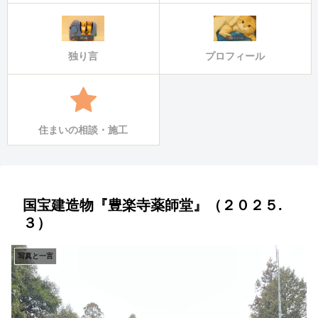
独り言
プロフィール
住まいの相談・施工
国宝建造物『豊楽寺薬師堂』（２０２５.
３）
写真と一言