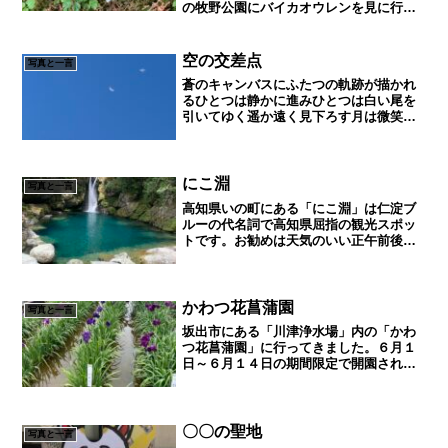
の牧野公園にバイカオウレンを見に行き
ました。佐川町は植物学者、牧野富太郎
の出身地でもあり、朝ドラ「らんまん」
の舞台にもなってました。その影響もあ
空の交差点
写真と一言
って、国内外からの観光客...
蒼のキャンバスにふたつの軌跡が描かれ
るひとつは静かに進みひとつは白い尾を
引いてゆく遥か遠く見下ろす月は微笑ん
で今日という一瞬を見守っているすれ違
うことのない二機の飛行機けれど同じ空
に、同じ時間に、ここにいるそれだけで
なんだか少し奇跡のような...
にこ淵
写真と一言
高知県いの町にある「にこ淵」は仁淀ブ
ルーの代名詞で高知県屈指の観光スポッ
トです。お勧めは天気のいい正午前後で
す。神聖な場所なので、入水・飲食・ご
み捨て・喫煙など禁止されてますのでマ
ナーを守って静かに景観を楽しみ感動し
てください。水晶淵高知県...
かわつ花菖蒲園
写真と一言
坂出市にある「川津浄水場」内の「かわ
つ花菖蒲園」に行ってきました。６月１
日～６月１４日の期間限定で開園される
みたいですが、花より園内に展示されて
る動物の造形アートが気になってしまい
ました。
〇〇の聖地
写真と一言