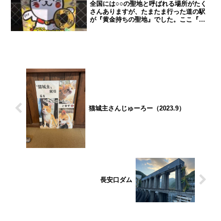
全国には○○の聖地と呼ばれる場所がたく
さんありますが、たまたま行った道の駅
が『黄金持ちの聖地』でした。ここ『道
の駅とよはま』は香川県観音寺市の瀬戸
内海沿いにあり、香川県の一番西の端に
ある道の駅で、愛媛県との県境に位置し
てます。観音寺といえば...
猫城主さんじゅーろー（2023.9）
長安口ダム