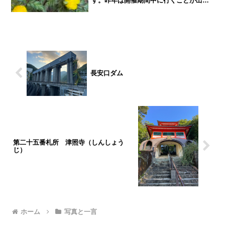
す。昨年は開催期間中に行くことが出来
ず、花が終わりかけた３月中旬に見に行
きましたが数えるぐらいしか見れません
でした。そんなこともあって今年はリベ
ンジを兼ねて２月２０日に見...
長安口ダム
第二十五番札所 津照寺（しんしょう
じ）
ホーム
写真と一言