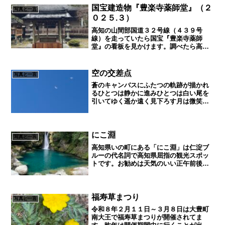
いて、頂上の木道のロープ...
国宝建造物『豊楽寺薬師堂』（２
写真と一言
０２５.３）
高知の山間部国道３２号線（４３９号
線）を走っていたら国宝『豊楽寺薬師
堂』の看板を見かけます。調べたら高知
県唯一の国宝建造物だそうで行ってみる
ことにしました。国道から脇道に入って
少し上ったところにあり、駐車場もトイ
空の交差点
写真と一言
レもあり行きやすかったです。...
蒼のキャンバスにふたつの軌跡が描かれ
るひとつは静かに進みひとつは白い尾を
引いてゆく遥か遠く見下ろす月は微笑ん
で今日という一瞬を見守っているすれ違
うことのない二機の飛行機けれど同じ空
に、同じ時間に、ここにいるそれだけで
なんだか少し奇跡のような...
にこ淵
写真と一言
高知県いの町にある「にこ淵」は仁淀ブ
ルーの代名詞で高知県屈指の観光スポッ
トです。お勧めは天気のいい正午前後で
す。神聖な場所なので、入水・飲食・ご
み捨て・喫煙など禁止されてますのでマ
ナーを守って静かに景観を楽しみ感動し
てください。水晶淵高知県...
福寿草まつり
写真と一言
令和８年２月１１日～３月８日は大豊町
南大王で福寿草まつりが開催されてま