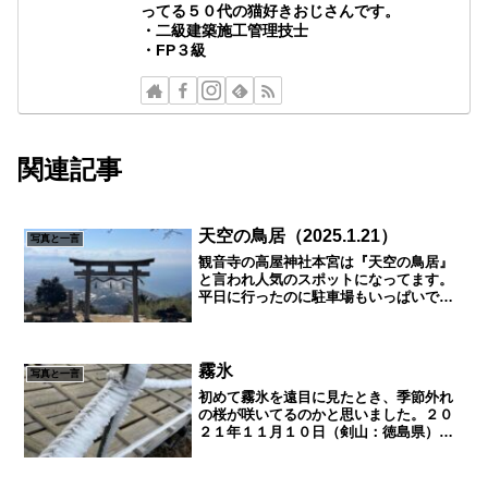
ってる５０代の猫好きおじさんです。
・二級建築施工管理技士
・FP３級
関連記事
天空の鳥居（2025.1.21）
写真と一言
観音寺の高屋神社本宮は『天空の鳥居』
と言われ人気のスポットになってます。
平日に行ったのに駐車場もいっぱいで人
も途切れることなくやってきてました。
人が途切れるのを待って撮りましたがい
い感じに撮れました。平日ならマイカー
で上まで行けますが、土、...
霧氷
写真と一言
初めて霧氷を遠目に見たとき、季節外れ
の桜が咲いてるのかと思いました。２０
２１年１１月１０日（剣山：徳島県）こ
こは剣山の頂上付近で標高１９００ｍ前
後、桜などあるはずがなく近づいてみて
みると、木々の枝に一方向に氷が伸びて